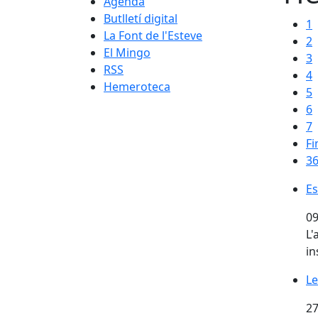
Agenda
Butlletí digital
1
La Font de l'Esteve
2
El Mingo
3
RSS
4
Hemeroteca
5
6
7
Fi
36
Es
Es
09
L'
in
Le
Le
27