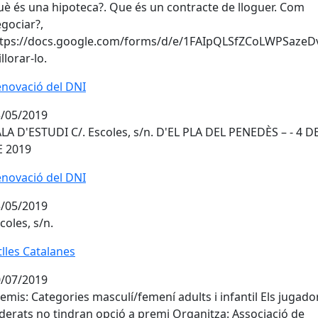
è és una hipoteca?. Que és un contracte de lloguer. Com
gociar?,
ttps://docs.google.com/forms/d/e/1FAIpQLSfZCoLWPSaz
llorar-lo.
novació del DNI
/05/2019
LA D'ESTUDI C/. Escoles, s/n. D'EL PLA DEL PENEDÈS – - 4 D
E 2019
novació del DNI
novació del DNI
/05/2019
coles, s/n.
tlles Catalanes
/07/2019
emis: Categories masculí/femení adults i infantil Els jugado
derats no tindran opció a premi Organitza: Associació de