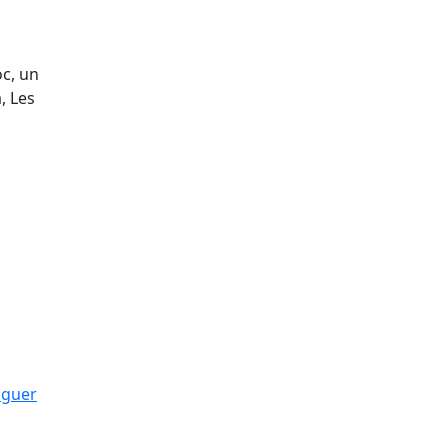
oc, un
, Les
oguer