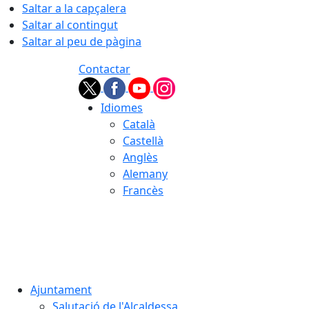
Saltar a la capçalera
Saltar al contingut
Saltar al peu de pàgina
Contactar
Idiomes
Català
Castellà
Anglès
Alemany
Francès
07.08.2026 | 19:21
Ajuntament
Salutació de l'Alcaldessa