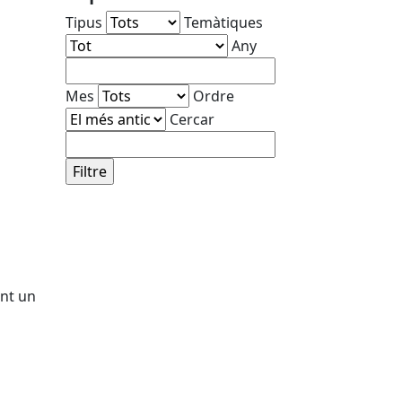
Tipus
Temàtiques
Any
Mes
Ordre
Cercar
ant un