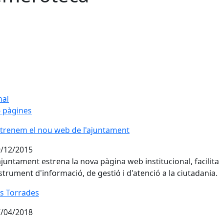
nal
 pàgines
trenem el nou web de l'ajuntament
trenem el nou web de l'ajuntament
/12/2015
ajuntament estrena la nova pàgina web institucional, facilit
strument d'informació, de gestió i d'atenció a la ciutadania.
s Torrades
s Torrades
/04/2018