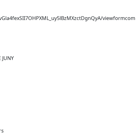
eDvGla4fexSII7OHPXML_uy5lBzMXzctDgnQyA/viewformcom
E JUNY
rs