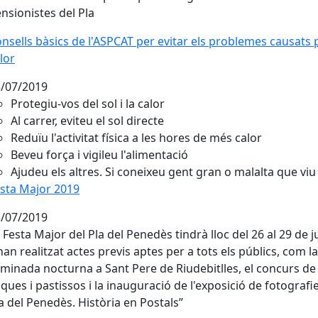
nsionistes del Pla
nsells bàsics de l'ASPCAT per evitar els problemes causats p
nsells bàsics de l'ASPCAT per evitar els problemes causats p
lor
/07/2019
Protegiu-vos del sol i la calor
Al carrer, eviteu el sol directe
Reduïu l'activitat física a les hores de més calor
Beveu força i vigileu l'alimentació
Ajudeu els altres. Si coneixeu gent gran o malalta que viu
sta Major 2019
sta Major 2019
/07/2019
 Festa Major del Pla del Penedès tindrà lloc del 26 al 29 de jul
han realitzat actes previs aptes per a tots els públics, com la
minada nocturna a Sant Pere de Riudebitlles, el concurs de
ques i pastissos i la inauguració de l'exposició de fotografie
a del Penedès. Història en Postals”