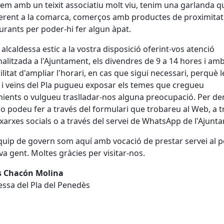
m amb un teixit associatiu molt viu, tenim una garlanda q
erent a la comarca, comerços amb productes de proximitat 
aurants per poder-hi fer algun àpat.
alcaldessa estic a la vostra disposició oferint-vos atenció
alitzada a l'Ajuntament, els divendres de 9 a 14 hores i amb
ilitat d'ampliar l'horari, en cas que sigui necessari, perquè l
 i veïns del Pla pugueu exposar els temes que cregueu
ients o vulgueu traslladar-nos alguna preocupació. Per d
o podeu fer a través del formulari que trobareu al Web, a t
 xarxes socials o a través del servei de WhatsApp de l'Ajunt
equip de govern som aquí amb vocació de prestar servei al p
eva gent. Moltes gràcies per visitar-nos.
s Chacón Molina
essa del Pla del Penedès
cebook
X