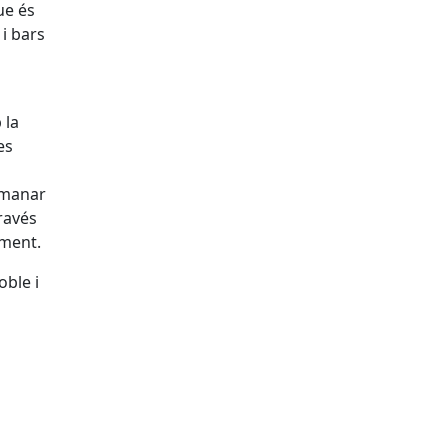
ue és
i bars
 la
es
emanar
ravés
ament.
oble i