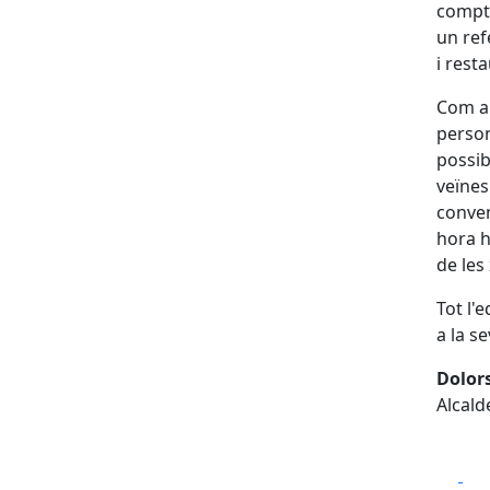
compte
un ref
i rest
Com a 
person
possib
veïnes
conven
hora h
de les
Tot l'
a la s
Dolor
Alcald
Fa