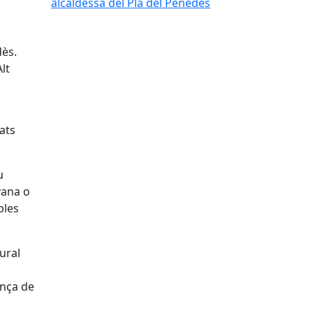
alcaldessa del Pla del Penedès
dès.
lt
tats
u
vana o
bles
tural
ança de