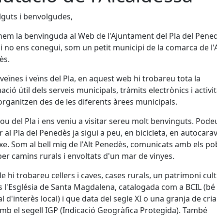
guts i benvolgudes,
em la benvinguda al Web de l'Ajuntament del Pla del Pene
i no ens conegui, som un petit municipi de la comarca de l'A
ès.
 veïnes i veïns del Pla, en aquest web hi trobareu tota la
ació útil dels serveis municipals, tràmits electrònics i activi
organitzen des de les diferents àrees municipals.
sou del Pla i ens veniu a visitar sereu molt benvinguts. Pode
r al Pla del Penedès ja sigui a peu, en bicicleta, en autocara
xe. Som al bell mig de l'Alt Penedès, comunicats amb els po
per camins rurals i envoltats d'un mar de vinyes.
le hi trobareu cellers i caves, cases rurals, un patrimoni cul
 l'Església de Santa Magdalena, catalogada com a BCIL (bé
al d'interès local) i que data del segle XI o una granja de cri
amb el segell IGP (Indicació Geogràfica Protegida). També