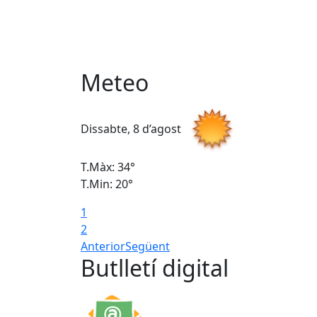
Meteo
Dissabte, 8 d’agost
T.Màx: 34°
T.Min: 20°
1
2
Anterior
Següent
Butlletí digital