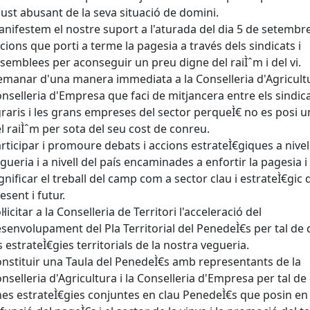
just abusant de la seva situació de domini.
nifestem el nostre suport a l'aturada del dia 5 de setembre 
cions que porti a terme la pagesia a través dels sindicats i
semblees per aconseguir un preu digne del raiÌˆm i del vi.
manar d'una manera immediata a la Conselleria d'Agricultur
nselleria d'Empresa que faci de mitjancera entre els sindic
raris i les grans empreses del sector perqueÌ€ no es posi 
l raiÌˆm per sota del seu cost de conreu.
rticipar i promoure debats i accions estrateÌ€giques a nivel
gueria i a nivell del país encaminades a enfortir la pagesia i
gnificar el treball del camp com a sector clau i estrateÌ€gic 
esent i futur.
l·licitar a la Conselleria de Territori l'acceleració del
senvolupament del Pla Territorial del PenedeÌ€s per tal de d
s estrateÌ€gies territorials de la nostra vegueria.
nstituir una Taula del PenedeÌ€s amb representants de la
nselleria d'Agricultura i la Conselleria d'Empresa per tal de 
es estrateÌ€gies conjuntes en clau PenedeÌ€s que posin en