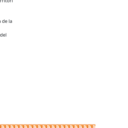
rritori
 de la
 del