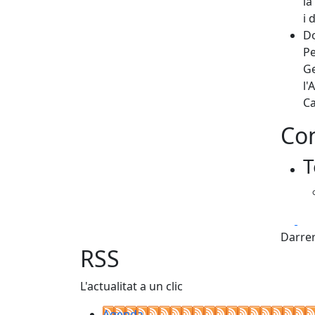
la
i 
Do
Pe
Ge
l'
Ca
Con
T
Fa
Darrer
RSS
L'actualitat a un clic
Agenda