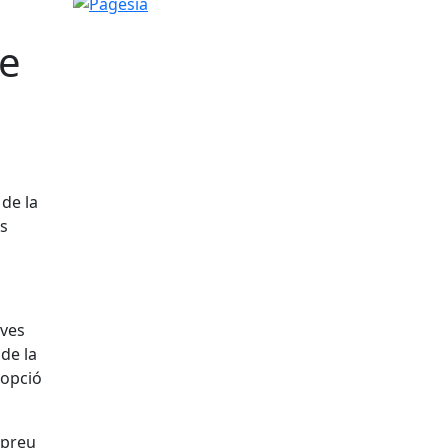
Pagesia
ne
de la
ps
eves
 de la
opció
 preu