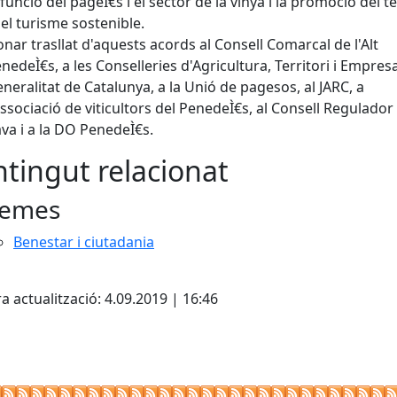
 funció del pageÌ€s i el sector de la vinya i la promoció del te
del turisme sostenible.
nar trasllat d'aquests acords al Consell Comarcal de l'Alt
nedeÌ€s, a les Conselleries d'Agricultura, Territori i Empresa
neralitat de Catalunya, a la Unió de pagesos, al JARC, a
Associació de viticultors del PenedeÌ€s, al Consell Regulador
va i a la DO PenedeÌ€s.
tingut relacionat
emes
Benestar i ciutadania
cebook
X
a actualització: 4.09.2019 | 16:46