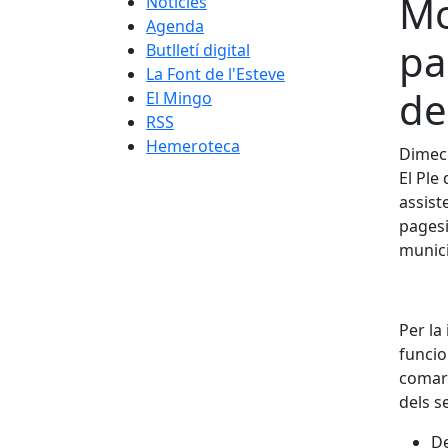
Mo
Notícies
Agenda
pa
Butlletí digital
La Font de l'Esteve
del
El Mingo
RSS
Hemeroteca
Dimecr
El Ple
assist
pagesi
munici
Per la
funcion
comarc
dels s
De