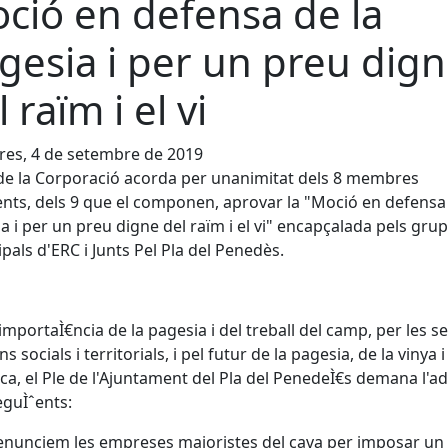
ció en defensa de la
gesia i per un preu dig
 raïm i el vi
es, 4 de setembre de 2019
 de la Corporació acorda per unanimitat dels 8 membres
ents, dels 9 que el componen, aprovar la "Moció en defensa 
a i per un preu digne del raïm i el vi" encapçalada pels gru
pals d'ERC i Junts Pel Pla del Penedès.
 importaÌ€ncia de la pagesia i del treball del camp, per les s
s socials i territorials, i pel futur de la pagesia, de la vinya i
a, el Ple de l'Ajuntament del Pla del PenedeÌ€s demana l'ad
eguÌˆents:
nunciem les empreses majoristes del cava per imposar un