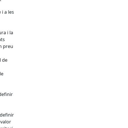
i a les
a i la
ats
un preu
l de
de
efinir
definir
 valor