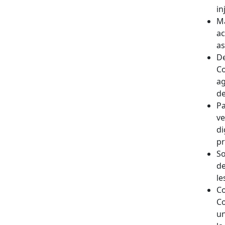
in
Ma
ac
as
De
Co
ag
de
Pa
ve
di
pr
So
de
le
Co
Co
un