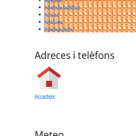
Agenda política
Avisos
Notícies
Publicacions
Adreces i telèfons
Accedeix
Meteo