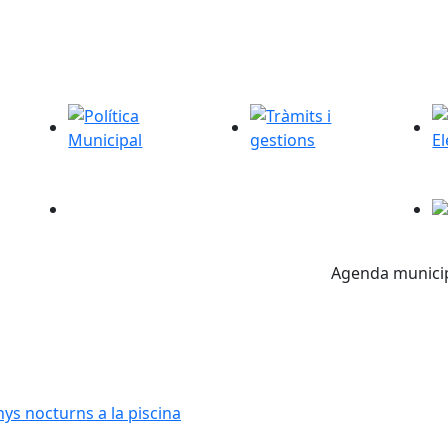
icipal
Política Municipal
Tràmits i gestions
Se
Or
Agenda munici
nys nocturns a la piscina municipal
nys nocturns a la piscina