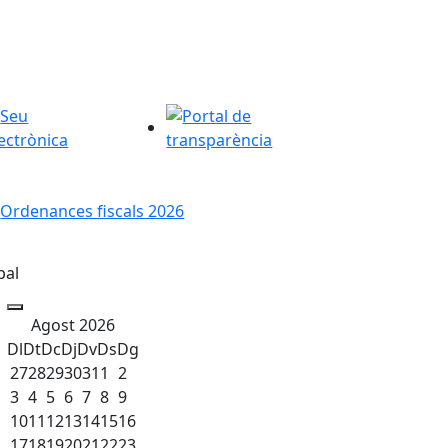
u Electrònica
Portal de transparència
denances fiscals 2026
pal
Agost 2026
Dl
Dt
Dc
Dj
Dv
Ds
Dg
27
28
29
30
31
1
2
3
4
5
6
7
8
9
10
11
12
13
14
15
16
17
18
19
20
21
22
23