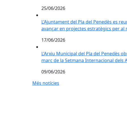
25/06/2026
L’Ajuntament del Pla del Penedès es reun
L’Ajuntament del Pla del Penedès es reu
avançar en projectes estratègics per al 
17/06/2026
L’Arxiu Municipal del Pla del Penedès ob
L’Arxiu Municipal del Pla del Penedès obr
marc de la Setmana Internacional dels 
09/06/2026
Més notícies