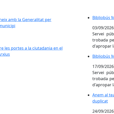
eix amb la Generalitat per avançar en projectes estratègics
Bibliobús 
Bibliobús 
neix amb la Generalitat per
municipi
03/09/2026
Servei púb
trobada per
re les portes a la ciutadania en el marc de la Setmana Inter
d'apropar l
e les portes a la ciutadania en el
Arxius
Bibliobús 
Bibliobús 
17/09/2026
Servei púb
trobada per
d'apropar l
Anem al teat
Anem al tea
duplicat
24/09/2026