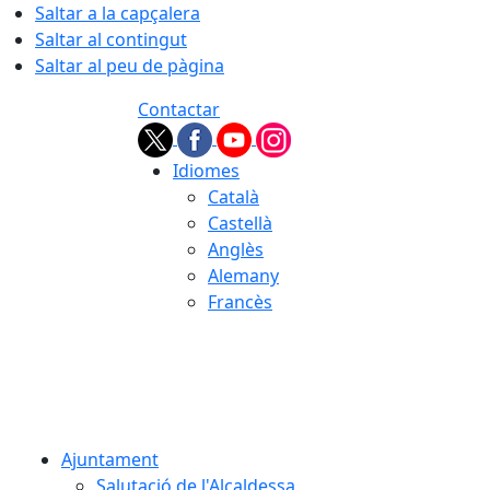
Saltar a la capçalera
Saltar al contingut
Saltar al peu de pàgina
Contactar
Idiomes
Català
Castellà
Anglès
Alemany
Francès
08.08.2026 | 11:42
Ajuntament
Salutació de l'Alcaldessa