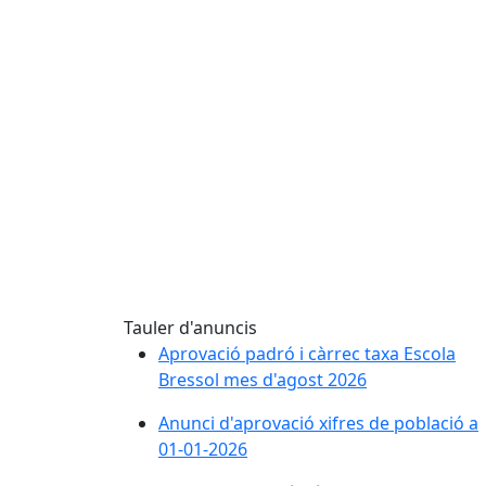
El volant del padró en un clic!
Tauler d'anuncis
 en un clic!
Aprovació padró i càrrec taxa Escola
Bressol mes d'agost 2026
Anunci d'aprovació xifres de població a
01-01-2026