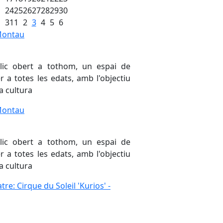
24
25
26
27
28
29
30
31
1
2
3
4
5
6
 per al municipi
Montau
Montau
lic obert a tothom, un espai de
 a totes les edats, amb l'objectiu
nacional dels Arxius
a cultura
Montau
Montau
lic obert a tothom, un espai de
 a totes les edats, amb l'objectiu
a cultura
re: Cirque du Soleil 'Kurios' - duplicat
tre: Cirque du Soleil 'Kurios' -