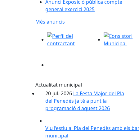
Anunci Exposició pública compte
general exercici 2025
Més anuncis
Perfil del contractant
Consistori Mun
Actualitat municipal
20-jul.-2026
La Festa Major del Pla
del Penedès ja té a punt la
programació d'aquest 2026
Viu l’estiu al Pla del Penedès amb els ba
Viu l’estiu al Pla del Penedès amb els ba
municipal