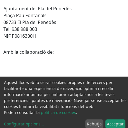
Ajuntament del Pla del Penedès
Plaça Pau Fontanals
08733 El Pla del Penedès
Tel. 938 988 003
NIF P0816300H
Amb la col·laboració de:
Aquest lloc web fa servir cookies pròpies i de tercers per
facilitar-te una experiència de navegació òptima i recollir
informació anònima per millorar i adaptar-nos a les teves
preferències i pautes de navegació. Navegar sense acceptar les
cookies limitarà la visibilitat i funcions del web.
Podeu consultar la
política de cookies
.
Configurar opcions
...
Rebutja
Acceptar