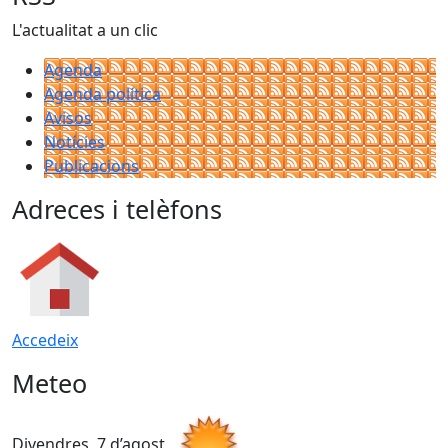
L'actualitat a un clic
Agenda
Agenda política
Avisos
Notícies
Publicacions
Adreces i telèfons
Accedeix
Meteo
Divendres, 7 d’agost
D