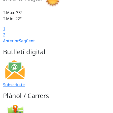
T.Màx: 33°
T
T.Min: 22°
T
1
2
Anterior
Següent
Butlletí digital
Subscriu-te
Plànol / Carrers