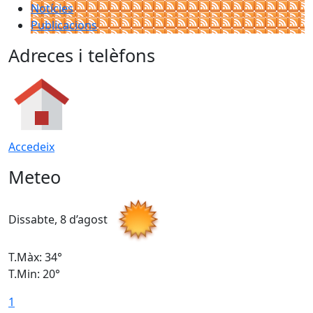
Notícies
Publicacions
Adreces i telèfons
Accedeix
Meteo
Dissabte, 8 d’agost
D
T.Màx: 34°
T
T.Min: 20°
T
1