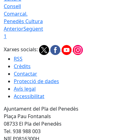
Consell
Comarcal.
Penedès Cultura
Anterior
Següent
1
Xarxes socials:
RSS
Crèdits
Contactar
Protecció de dades
Avís legal
Accessibilitat
Ajuntament del Pla del Penedès
Plaça Pau Fontanals
08733 El Pla del Penedès
Tel. 938 988 003
NIF P0816300H