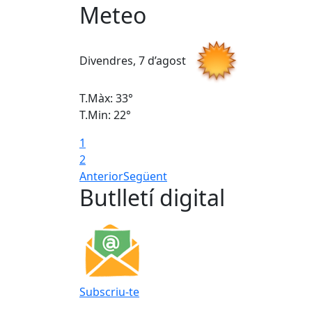
Meteo
Divendres, 7 d’agost
T.Màx: 33°
T.Min: 22°
1
2
Anterior
Següent
Butlletí digital
Subscriu-te