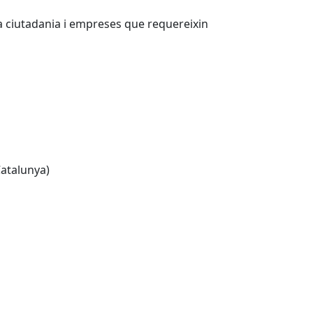
la ciutadania i empreses que requereixin
Catalunya)
Leaflet
| ©
OpenStreetMap
contributors