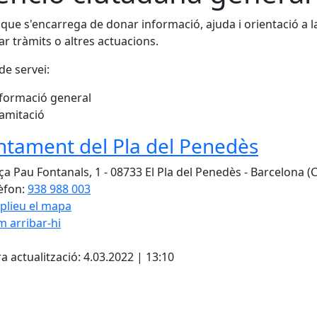
 que s'encarrega de donar informació, ajuda i orientació a 
zar tràmits o altres actuacions.
de servei:
formació general
amitació
ntament del Pla del Penedès
ça Pau Fontanals, 1 - 08733 El Pla del Penedès - Barcelona (
èfon:
938 988 003
plieu el mapa
 arribar-hi
cebook
X
a actualització: 4.03.2022 | 13:10