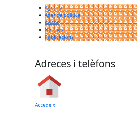
Agenda
Agenda política
Avisos
Notícies
Publicacions
Adreces i telèfons
Accedeix