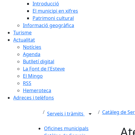
Introducció
El municipi en xifres
Patrimoni cultural
Informació geogràfica
Turisme
Actualitat
Notícies
Agenda
Butlletí digital
La Font de l'Esteve
El Mingo
RSS
Hemeroteca
Adreces i telèfons
Catàleg de Ser
Serveis i tràmits
At
Oficines municipals