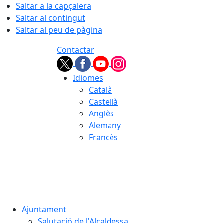
Saltar a la capçalera
Saltar al contingut
Saltar al peu de pàgina
Contactar
Idiomes
Català
Castellà
Anglès
Alemany
Francès
07.08.2026 | 03:56
Ajuntament
Salutació de l'Alcaldessa