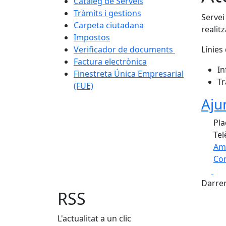
Catàleg de Serveis
Tràmits i gestions
Servei
Carpeta ciutadana
realit
Impostos
Verificador de documents
Línies 
Factura electrònica
In
Finestreta Única Empresarial
Tr
(FUE)
Aju
Pla
Tel
Am
Com
Fa
+
Darrer
−
RSS
L'actualitat a un clic