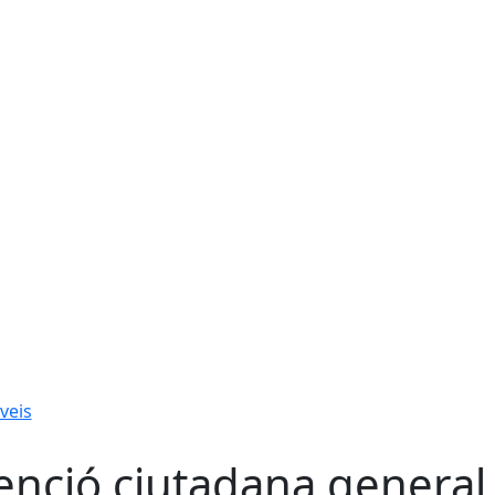
veis
enció ciutadana general