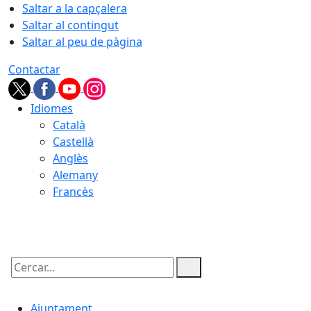
Saltar a la capçalera
Saltar al contingut
Saltar al peu de pàgina
Contactar
Idiomes
Català
Castellà
Anglès
Alemany
Francès
06.08.2026 | 22:22
Cercar:
Ajuntament