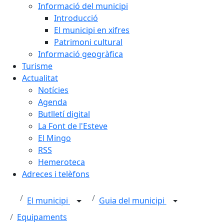
Informació del municipi
Introducció
El municipi en xifres
Patrimoni cultural
Informació geogràfica
Turisme
Actualitat
Notícies
Agenda
Butlletí digital
La Font de l'Esteve
El Mingo
RSS
Hemeroteca
Adreces i telèfons
El municipi
Guia del municipi
Equipaments