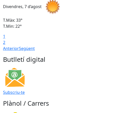
Divendres, 7 d’agost
D
T.Màx: 33°
T
T.Min: 22°
T
1
2
Anterior
Següent
Butlletí digital
Subscriu-te
Plànol / Carrers