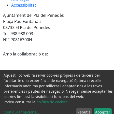
Accessibilitat
Ajuntament del Pla del Penedès
Plaça Pau Fontanals
08733 El Pla del Penedès
Tel. 938 988 003
NIF P0816300H
Amb la col·laboració de:
Aquest lloc web fa servir cookies pròpies i de tercers per
facilitar-te una experiència de navegació òptima i recollir
informació anònima per millorar i adaptar-nos a les teves
preferències i pautes de navegació. Navegar sense acceptar les
cookies limitarà la visibilitat i funcions del web.
Podeu consultar la
política de cookies
.
Configurar opcions
...
Rebutja
Acceptar