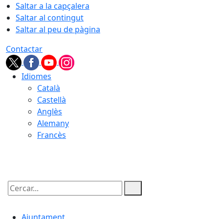
Saltar a la capçalera
Saltar al contingut
Saltar al peu de pàgina
Contactar
Idiomes
Català
Castellà
Anglès
Alemany
Francès
09.08.2026 | 11:19
Cercar:
Ajuntament