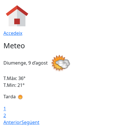
Accedeix
Meteo
Diumenge, 9 d’agost
D
T.Màx: 36°
T
T.Min: 21°
T
Tarda
T
1
2
Anterior
Següent