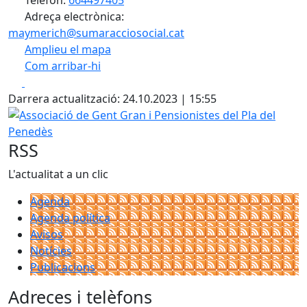
Telèfon:
664497405
Adreça electrònica:
maymerich@sumaracciosocial.cat
Amplieu el mapa
Com arribar-hi
Leaflet
| ©
OpenStreetMap
contributors
Facebook
X
+
Darrera actualització: 24.10.2023 | 15:55
−
Associació de Gent Gran i Pensionistes del Pla del Penedè
RSS
L'actualitat a un clic
Agenda
Agenda política
Avisos
Notícies
Publicacions
Adreces i telèfons