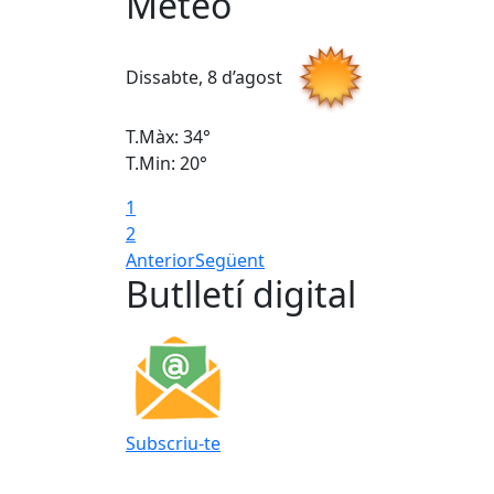
Meteo
Dissabte, 8 d’agost
T.Màx: 34°
T.Min: 20°
1
2
Anterior
Següent
Butlletí digital
Subscriu-te