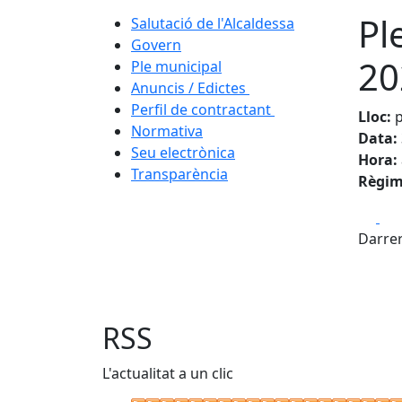
Pl
Salutació de l'Alcaldessa
Govern
20
Ple municipal
Anuncis / Edictes
Perfil de contractant
Lloc:
p
Normativa
Data:
Seu electrònica
Hora:
Transparència
Règim 
Fa
Darrer
RSS
L'actualitat a un clic