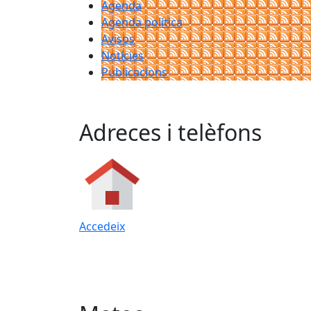
Agenda
Agenda política
Avisos
Notícies
Publicacions
Adreces i telèfons
Accedeix