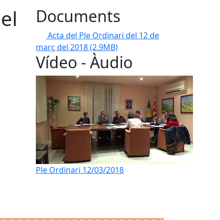
el
Documents
Acta del Ple Ordinari del 12 de
març del 2018
(2.9MB)
Vídeo - Àudio
Ple Ordinari 12/03/2018