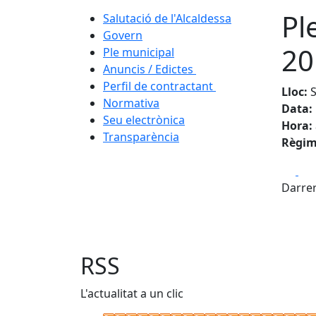
Pl
Salutació de l'Alcaldessa
Govern
20
Ple municipal
Anuncis / Edictes
Perfil de contractant
Lloc:
S
Normativa
Data:
Seu electrònica
Hora:
Transparència
Règim 
Fa
Darrer
RSS
L'actualitat a un clic