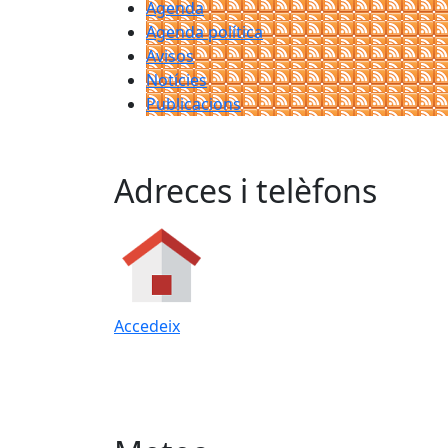
Agenda
Agenda política
Avisos
Notícies
Publicacions
Adreces i telèfons
Accedeix