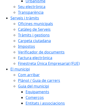
Urbanisme
Seu electrònica
Transparència
Serveis i tràmits
Oficines municipals
Catàleg de Serveis
Tràmits i gestions
Carpeta ciutadana
Impostos
Verificador de documents
Factura electrònica
Finestreta Única Empresarial (FUE)
El municipi
Com arribar
Plànol / Guia de carrers
Guia del municipi
Equipaments
Comerços
Entitats i associacions