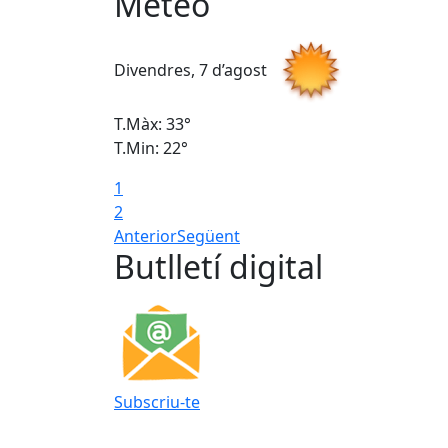
Meteo
Divendres, 7 d’agost
T.Màx: 33°
T.Min: 22°
1
2
Anterior
Següent
Butlletí digital
Subscriu-te