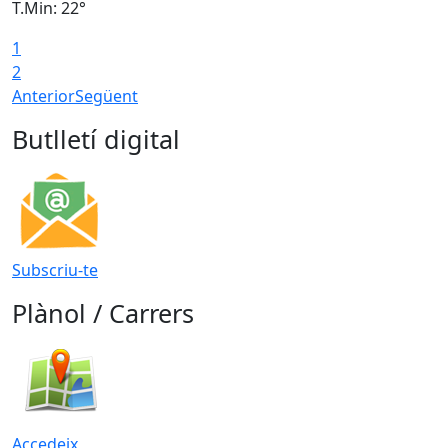
T.Min: 22°
T
1
2
Anterior
Següent
Butlletí digital
Subscriu-te
Plànol / Carrers
Accedeix