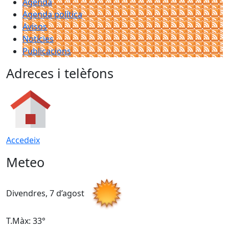
Agenda
Agenda política
Avisos
Notícies
Publicacions
Adreces i telèfons
Accedeix
Meteo
Divendres, 7 d’agost
D
T.Màx: 33°
T