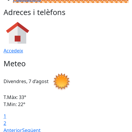
Adreces i telèfons
Accedeix
Meteo
Divendres, 7 d’agost
D
T.Màx: 33°
T
T.Min: 22°
T
1
2
Anterior
Següent