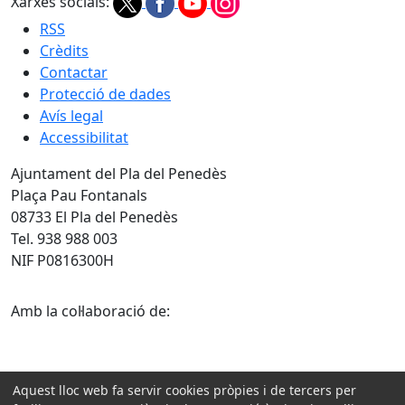
Xarxes socials:
RSS
Crèdits
Contactar
Protecció de dades
Avís legal
Accessibilitat
Ajuntament del Pla del Penedès
Plaça Pau Fontanals
08733 El Pla del Penedès
Tel. 938 988 003
NIF P0816300H
Amb la col·laboració de:
Aquest lloc web fa servir cookies pròpies i de tercers per