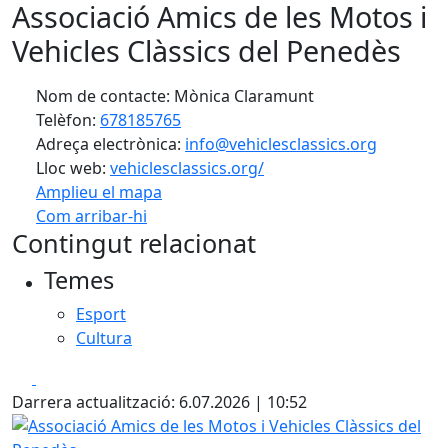
Associació Amics de les Motos i
Vehicles Clàssics del Penedès
Nom de contacte: Mònica Claramunt
Telèfon:
678185765
Adreça electrònica:
info@vehiclesclassics.org
Lloc web:
vehiclesclassics.org/
Amplieu el mapa
Com arribar-hi
Leaflet
| ©
OpenStreetMap
contributors
Contingut relacionat
+
Temes
−
Esport
Cultura
Facebook
X
Darrera actualització: 6.07.2026 | 10:52
Associació Amics de les Motos i Vehicles Clàssics del Pen