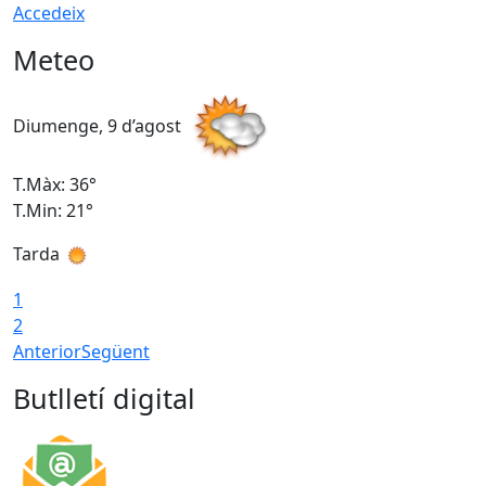
Accedeix
Meteo
Diumenge, 9 d’agost
D
T.Màx: 36°
T
T.Min: 21°
T
Tarda
T
1
2
Anterior
Següent
Butlletí digital