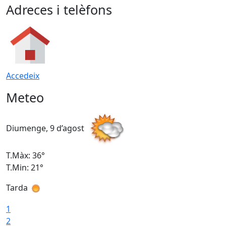
Adreces i telèfons
Accedeix
Meteo
Diumenge, 9 d’agost
D
T.Màx: 36°
T
T.Min: 21°
T
Tarda
T
1
2