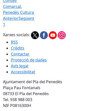
Consell
Comarcal.
Penedès Cultura
Anterior
Següent
1
Xarxes socials:
RSS
Crèdits
Contactar
Protecció de dades
Avís legal
Accessibilitat
Ajuntament del Pla del Penedès
Plaça Pau Fontanals
08733 El Pla del Penedès
Tel. 938 988 003
NIF P0816300H