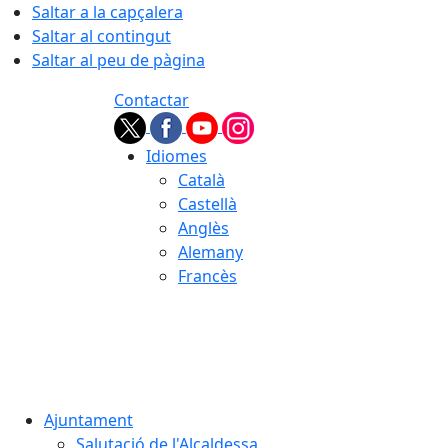
Saltar a la capçalera
Saltar al contingut
Saltar al peu de pàgina
Contactar
Idiomes
Català
Castellà
Anglès
Alemany
Francès
06.08.2026 | 05:34
Ajuntament
Salutació de l'Alcaldessa