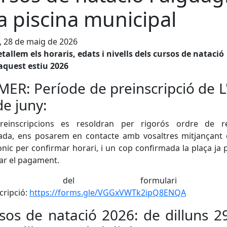
la piscina municipal
, 28 de maig de 2026
tallem els horaris, edats i nivells dels cursos de natació
aquest estiu 2026
MER: Període de preinscripció de L'
de juny:
reinscripcions es resoldran per rigorós ordre de re
rada, ens posarem en contacte amb vosaltres mitjançant 
ònic per confirmar horari, i un cop confirmada la plaça ja
zar el pagament.
llaç del formulari
cripció:
https://forms.gle/VGGxVWTk2ipQ8ENQA
sos de natació 2026: de dilluns 2