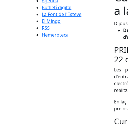
Agenda
a 
Butlletí digital
La Font de l'Esteve
El Mingo
Dijous
RSS
De
Hemeroteca
d'
PRI
22 
Les p
d'ent
electr
realit
En
preins
Cur