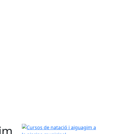
gim
Cursos de natació i aiguagim a la piscina municip