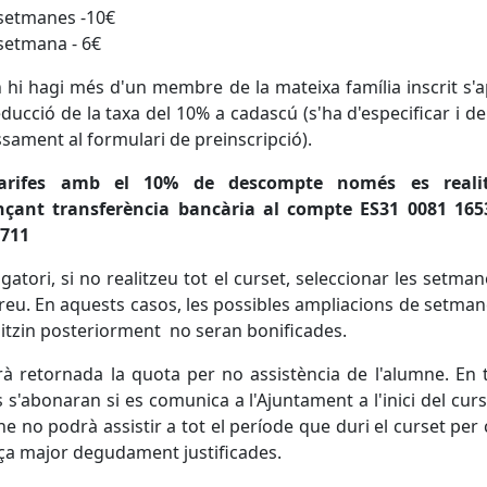
setmanes -10€
setmana - 6€
hi hagi més d'un membre de la mateixa família inscrit s'a
ducció de la taxa del 10% a cadascú (s'ha d'especificar i 
sament al formulari de preinscripció).
arifes amb el 10% de descompte només es reali
nçant transferència bancària al compte ES31 0081 165
3711
igatori, si no realitzeu tot el curset, seleccionar les setma
ireu. En aquests casos, les possibles ampliacions de setma
litzin posteriorment no seran bonificades.
à retornada la quota per no assistència de l'alumne. En 
s'abonaran si es comunica a l'Ajuntament a l'inici del cur
ne no podrà assistir a tot el període que duri el curset per
ça major degudament justificades.