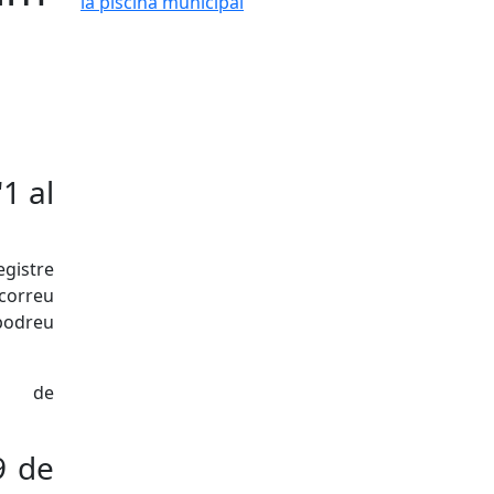
1 al
gistre
correu
 podreu
 de
9 de