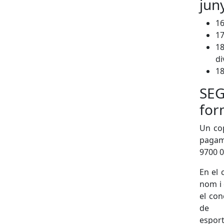
jun
16
17
18
d
18
SE
for
Un cop
pagam
9700 0
En el 
nom i 
el con
de 
espor