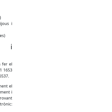
s)
jous i
res)
t i
 fer el
1 1653
 6537.
ment el
ament i
provant
nic: