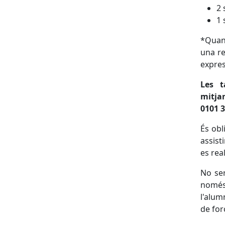
2 
1 
*Quan 
una re
expres
Les t
mitja
0101 
És obl
assist
es rea
No ser
només 
l'alum
de for