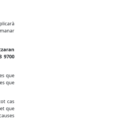
plicarà
demanar
tzaran
3 9700
nes que
nes que
tot cas
set que
 causes