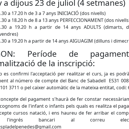
y a dijous 23 de juliol (4 setmanes)
.30 a 17.20 h de 3 a 7 anys INICIACIÓ (dos nivells)
.30 a 18.20 h de 8 a 13 anys PERFECCIONAMENT (dos nivell
.30 a 19.20 h a partir de 14 anys ADULTS (dimarts, di
ivendres)
.30 a 19.20 h a partir de 14 anys AIGUAGIM (dilluns i dimec
GON: Període de pagamen
malització de la inscripció:
 es confirmi l'acceptació per realitzar el curs, ja es podrà
ent al número de compte del Banc de Sabadell ES31 008
101 3711 o pel caixer automàtic de la mateixa entitat, codi:
concepte del pagament s'haurà de fer constar necessària
cognoms de l'infant o infants pels quals es realitza el pag
cepte cursos natació, i ens haureu de fer arribar el com
l'ingrés bancari al correu electrò
tspladelpenedes@gmail.com