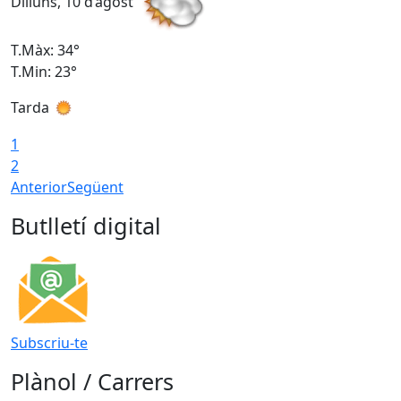
Dilluns, 10 d’agost
D
T.Màx: 34°
T
T.Min: 23°
T
Tarda
T
1
2
Anterior
Següent
Butlletí digital
Subscriu-te
Plànol / Carrers