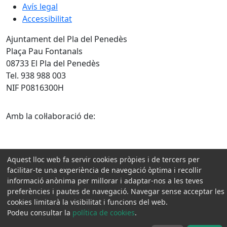
Avís legal
Accessibilitat
Ajuntament del Pla del Penedès
Plaça Pau Fontanals
08733 El Pla del Penedès
Tel. 938 988 003
NIF P0816300H
Amb la col·laboració de:
Aquest lloc web fa servir cookies pròpies i de tercers per
facilitar-te una experiència de navegació òptima i recollir
informació anònima per millorar i adaptar-nos a les teves
preferències i pautes de navegació. Navegar sense acceptar les
cookies limitarà la visibilitat i funcions del web.
Podeu consultar la
política de cookies
.