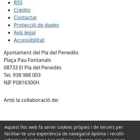
RSS
Crèdits
Contactar
Protecció de dades
Avís legal
Accessibilitat
Ajuntament del Pla del Penedès
Plaça Pau Fontanals
08733 El Pla del Penedès
Tel. 938 988 003
NIF P0816300H
Amb la col·laboració de:
Aquest lloc web fa servir cookies pròpies i de tercers per
facilitar-te una experiència de navegació òptima i recollir