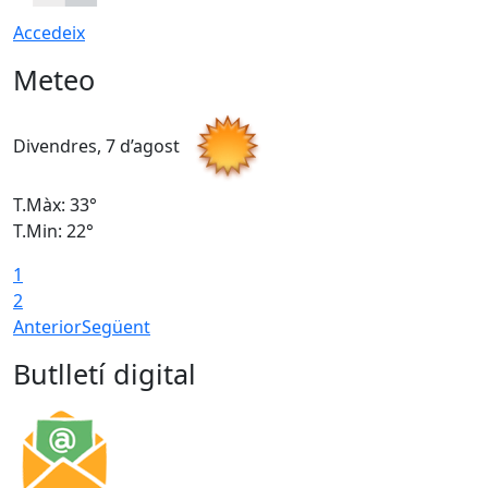
Accedeix
Meteo
Divendres, 7 d’agost
D
T.Màx: 33°
T
T.Min: 22°
T
1
2
Anterior
Següent
Butlletí digital