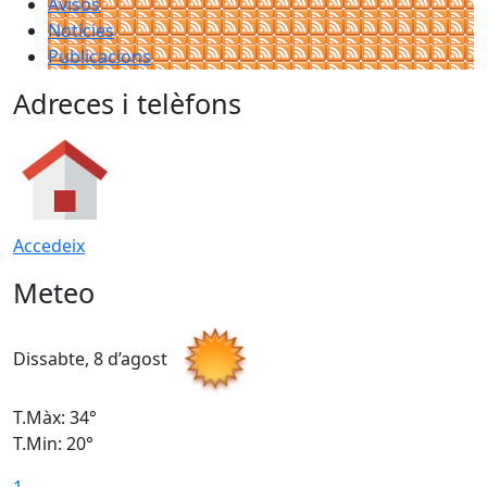
Avisos
Notícies
Publicacions
Adreces i telèfons
Accedeix
Meteo
Dissabte, 8 d’agost
D
T.Màx: 34°
T
T.Min: 20°
T
1