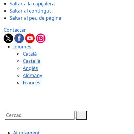
Saltar a la capçalera
Saltar al contingut
Saltar al peu de pàgina
Contactar
Idiomes
Català
Castellà
Anglès
Alemany
Francès
07.08.2026 | 20:14
Cercar:
Ajuntament