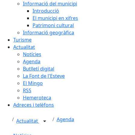
Informació del municipi
Introducció
El municipi en xifres
Patrimoni cultural
Informació geogràfica
Turisme
Actualitat
Notícies
Agenda
Butlletí digital
La Font de l'Esteve
El Mingo
RSS
Hemeroteca
Adreces i telèfons
Agenda
Actualitat