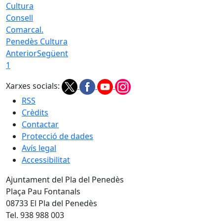
Consell
Comarcal.
Penedès Cultura
Anterior
Següent
1
Xarxes socials:
RSS
Crèdits
Contactar
Protecció de dades
Avís legal
Accessibilitat
Ajuntament del Pla del Penedès
Plaça Pau Fontanals
08733 El Pla del Penedès
Tel. 938 988 003