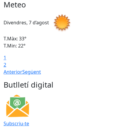
Meteo
Divendres, 7 d’agost
D
T.Màx: 33°
T
T.Min: 22°
T
1
2
Anterior
Següent
Butlletí digital
Subscriu-te