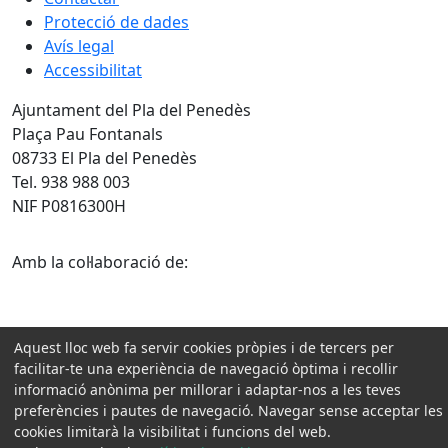
Protecció de dades
Avís legal
Accessibilitat
Ajuntament del Pla del Penedès
Plaça Pau Fontanals
08733 El Pla del Penedès
Tel. 938 988 003
NIF P0816300H
Amb la col·laboració de:
Aquest lloc web fa servir cookies pròpies i de tercers per
facilitar-te una experiència de navegació òptima i recollir
informació anònima per millorar i adaptar-nos a les teves
preferències i pautes de navegació. Navegar sense acceptar les
cookies limitarà la visibilitat i funcions del web.