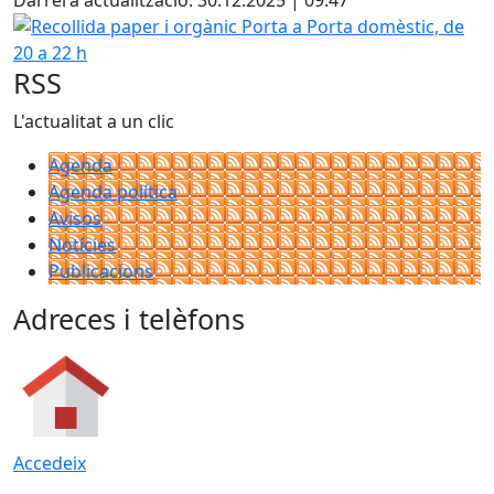
Darrera actualització: 30.12.2025 | 09:47
Recollida paper i orgànic Porta a Porta domèstic, de 20 a 
RSS
L'actualitat a un clic
Agenda
Agenda política
Avisos
Notícies
Publicacions
Adreces i telèfons
Accedeix