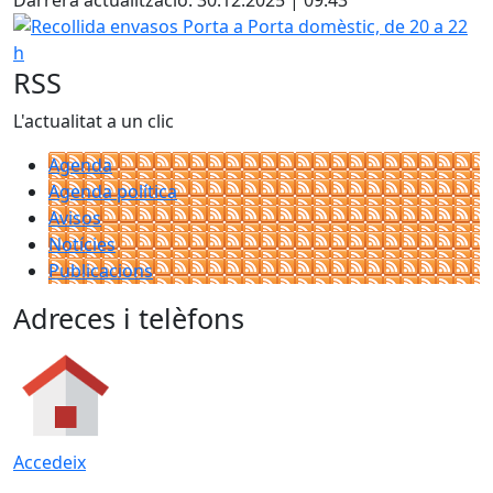
Darrera actualització: 30.12.2025 | 09:43
Recollida envasos Porta a Porta domèstic, de 20 a 22 h
RSS
L'actualitat a un clic
Agenda
Agenda política
Avisos
Notícies
Publicacions
Adreces i telèfons
Accedeix