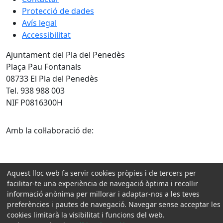
Protecció de dades
Avís legal
Accessibilitat
Ajuntament del Pla del Penedès
Plaça Pau Fontanals
08733 El Pla del Penedès
Tel. 938 988 003
NIF P0816300H
Amb la col·laboració de:
Aquest lloc web fa servir cookies pròpies i de tercers per
facilitar-te una experiència de navegació òptima i recollir
informació anònima per millorar i adaptar-nos a les teves
preferències i pautes de navegació. Navegar sense acceptar les
cookies limitarà la visibilitat i funcions del web.