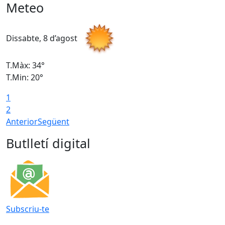
Meteo
Dissabte, 8 d’agost
D
T.Màx: 34°
T
T.Min: 20°
T
1
2
Anterior
Següent
Butlletí digital
Subscriu-te