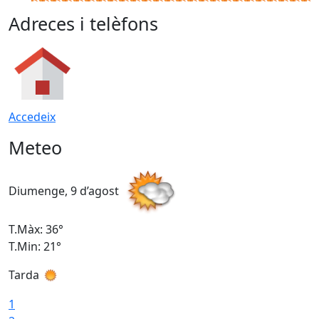
Adreces i telèfons
Accedeix
Meteo
Diumenge, 9 d’agost
D
T.Màx: 36°
T
T.Min: 21°
T
Tarda
T
1