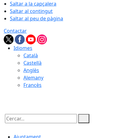
Saltar a la capçalera
Saltar al contingut
Saltar al peu de pàgina
Contactar
Idiomes
Català
Castellà
Anglès
Alemany
Francès
06.08.2026 | 20:44
Cercar:
Ajuntament