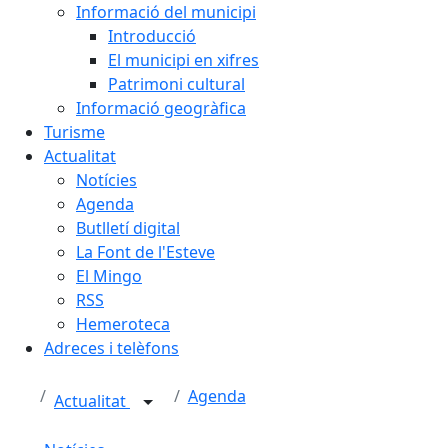
Informació del municipi
Introducció
El municipi en xifres
Patrimoni cultural
Informació geogràfica
Turisme
Actualitat
Notícies
Agenda
Butlletí digital
La Font de l'Esteve
El Mingo
RSS
Hemeroteca
Adreces i telèfons
Agenda
Actualitat