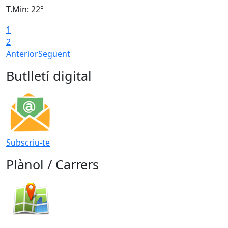
T.Min: 22°
T
1
2
Anterior
Següent
Butlletí digital
Subscriu-te
Plànol / Carrers