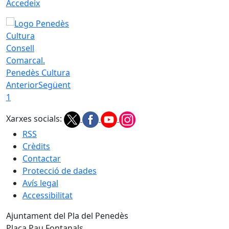
Accedeix
Consell
Comarcal.
Penedès Cultura
Anterior
Següent
1
Xarxes socials:
RSS
Crèdits
Contactar
Protecció de dades
Avís legal
Accessibilitat
Ajuntament del Pla del Penedès
Plaça Pau Fontanals