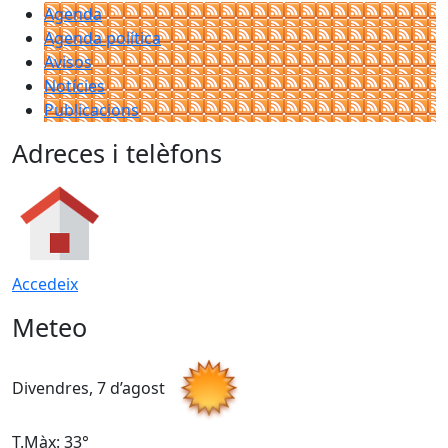
Agenda
Agenda política
Avisos
Notícies
Publicacions
Adreces i telèfons
Accedeix
Meteo
Divendres, 7 d’agost
D
T.Màx: 33°
T